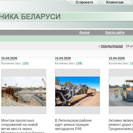
О проекте
Клиентам
Архив
Карта сайта
предыдущая
24 и
<
15.04.2026
15.04.2026
15.04.2026
Количество:
(15)
Количество:
(18)
Количество:
(1
Монтаж пролетных
В Лепельском районе
Активно включ
сооружений на новой
идет реконструкция
ремонт дорог 
ветке моста через
автодороги Р46
Гродненском 