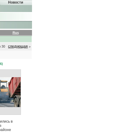
Новости
Rus
следующая
з 30
>
6)
ились в
в
районе