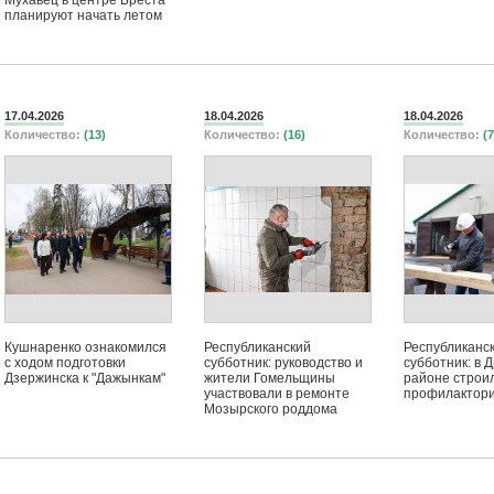
Мухавец в центре Бреста
планируют начать летом
17.04.2026
18.04.2026
18.04.2026
Количество:
(13)
Количество:
(16)
Количество:
(7
Кушнаренко ознакомился
Республиканский
Республиканс
с ходом подготовки
субботник: руководство и
субботник: в 
Дзержинска к "Дажынкам"
жители Гомельщины
районе строи
участвовали в ремонте
профилактори
Мозырского роддома