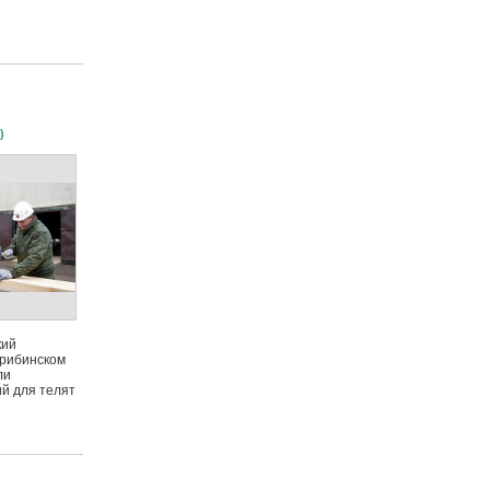
)
кий
Дрибинском
ли
й для телят