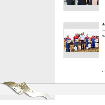
05
Ко
Ли
<