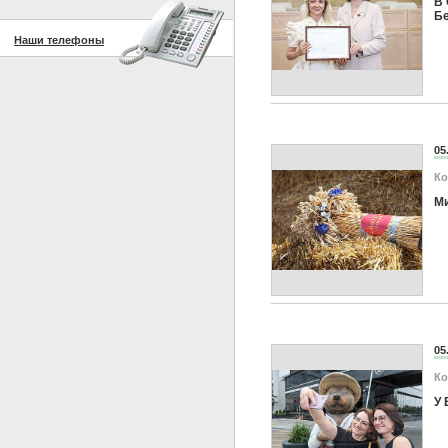
В 
Бе
Наши телефоны
05
Ко
Ми
05
Ко
У 