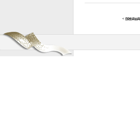
предыд
<