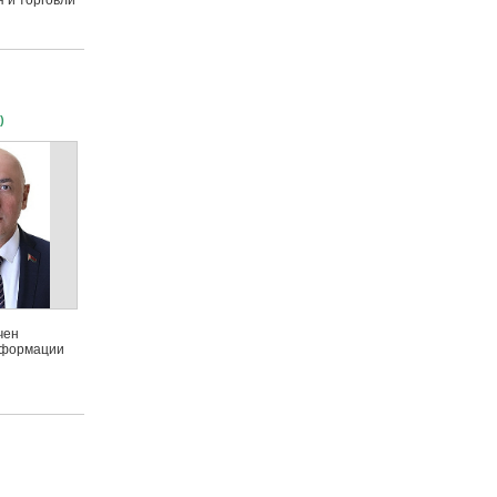
 и торговли
)
чен
нформации