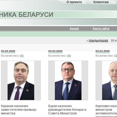
О проекте
Клиентам
Архив
Карта сайта
предыдущая
18 и
<
03.03.2025
03.03.2025
03.03.2025
Количество:
(1)
Количество:
(1)
Количество:
(1
Караник назначен
Бурак назначен
Карпович наз
заместителем премьер-
руководителем Аппарата
министром
министра
Совета Министров
антимонополь