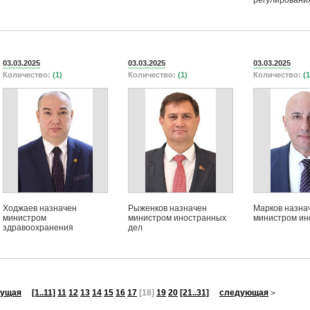
регулирования
03.03.2025
03.03.2025
03.03.2025
Количество:
(1)
Количество:
(1)
Количество:
(1
Ходжаев назначен
Рыженков назначен
Марков назна
министром
министром иностранных
министром и
здравоохранения
дел
ущая
[1..11]
11
12
13
14
15
16
17
[18]
19
20
[21..31]
следующая
>