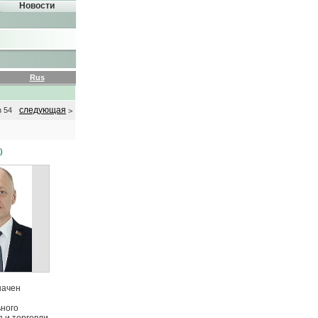
Новости
Rus
следующая
з 54
>
)
начен
ного