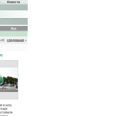
Новости
Rus
следующая
з 63
>
9)
м и шоу.
-парк
естивале