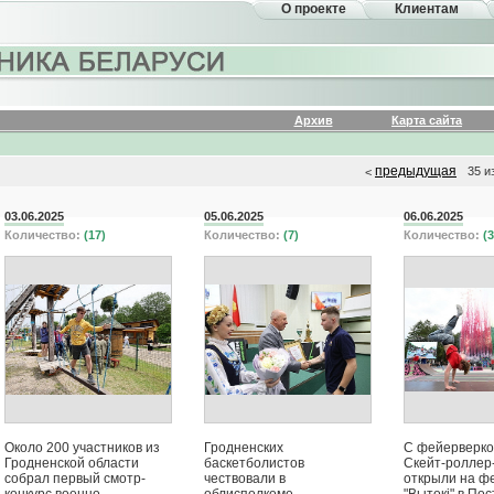
О проекте
Клиентам
Архив
Карта сайта
предыдущая
35 и
<
03.06.2025
05.06.2025
06.06.2025
Количество:
(17)
Количество:
(7)
Количество:
(3
Около 200 участников из
Гродненских
С фейерверко
Гродненской области
баскетболистов
Скейт-роллер
собрал первый смотр-
чествовали в
открыли на ф