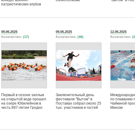
конкурс военно-
облисполкоме
"Вытокі" в По
патриотических клубов
09.06.2025
09.06.2025
12.06.2025
Количество:
(17)
Количество:
(46)
Количество:
(2
Первый в сезоне заплыв
Заключительный день
Международн
на открытой воде прошел
фестиваля "Вытокi" в
по плаванию 
на озере Юбилейном в
Поставах собрал около 25
Чайкиной про
честь 897-летия Гродно
тыс. участников и гостей
Минске