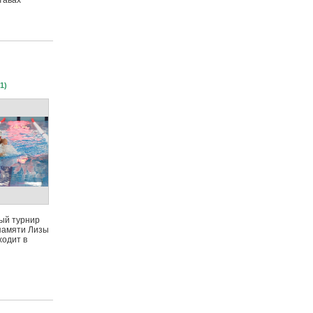
ставах
1)
ый турнир
памяти Лизы
ходит в