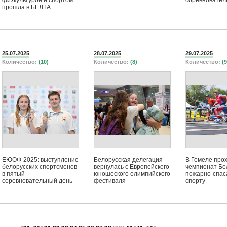
физкультурой и спортом
соревновател
прошла в БЕЛТА
25.07.2025
28.07.2025
29.07.2025
Количество:
(10)
Количество:
(8)
Количество:
(9
ЕЮОФ-2025: выступление
Белорусская делегация
В Гомеле про
белорусских спортсменов
вернулась с Европейского
чемпионат Бе
в пятый
юношеского олимпийского
пожарно-спас
соревновательный день
фестиваля
спорту