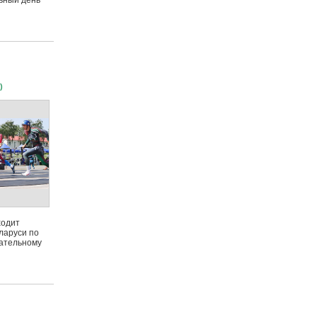
ьный день
)
ходит
ларуси по
ательному