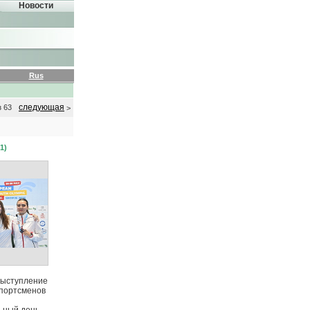
Новости
Rus
следующая
з 63
>
1)
выступление
спортсменов